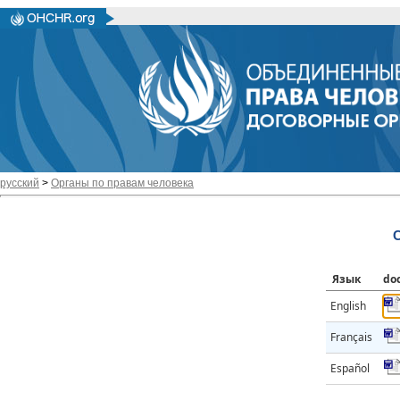
русский
>
Органы по правам человека
Язык
do
English
Français
Español