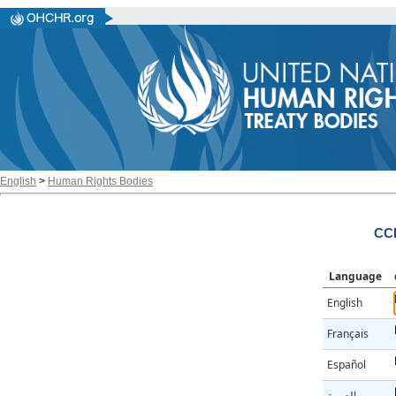
English
>
Human Rights Bodies
CC
Language
English
Français
Español
العربية