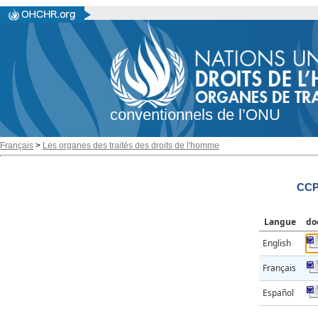
conventionnels de l’ONU
Français
>
Les organes des traités des droits de l'homme
CCP
Langue
do
English
Français
Español