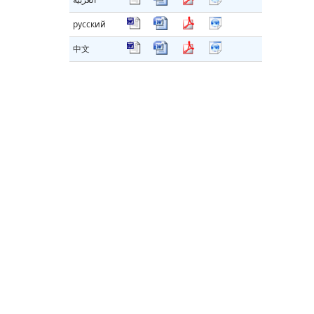
русский
中文