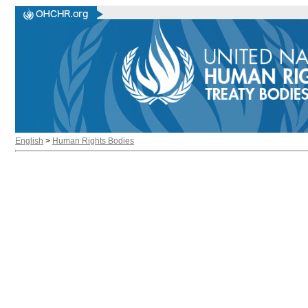
English
>
Human Rights Bodies