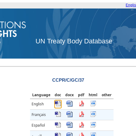
Engli
UN Treaty Body Database
CCPR/C/GC/37
Language
doc
docx
pdf
html
other
English
Français
Español
العربية