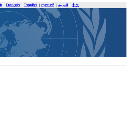
sh
|
Français
|
Español
|
русский
|
العربية
|
中文