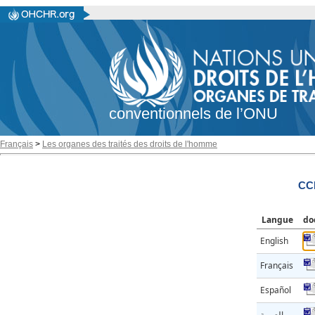
conventionnels de l’ONU
Français
>
Les organes des traités des droits de l'homme
CC
Langue
do
English
Français
Español
العربية