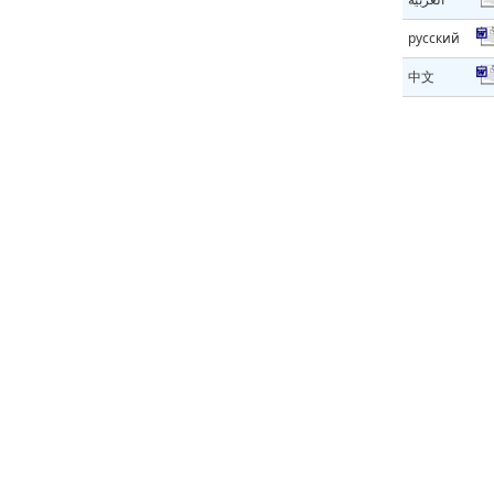
русский
中文