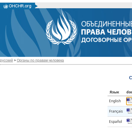
русский
>
Органы по правам человека
C
Язык
do
English
Français
Español