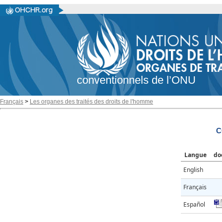
conventionnels de l’ONU
Français
>
Les organes des traités des droits de l'homme
C
Langue
do
English
Français
Español