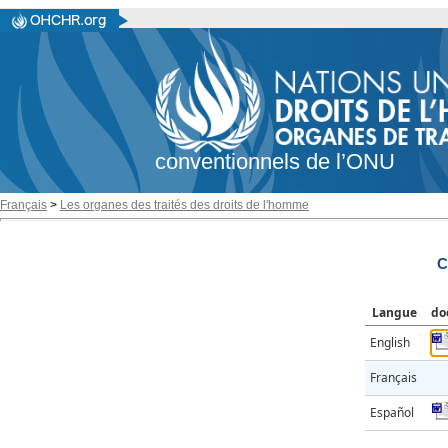
conventionnels de l’ONU
Français
>
Les organes des traités des droits de l'homme
C
Langue
do
English
Français
Español