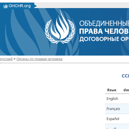
русский
>
Органы по правам человека
CC
Язык
do
English
Français
Español
العربية