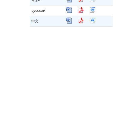
русский
中文