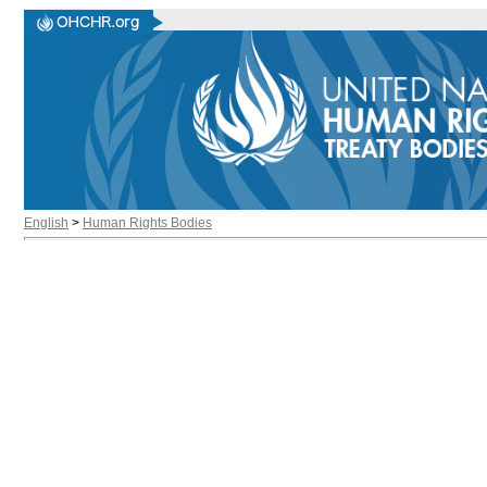
English
>
Human Rights Bodies