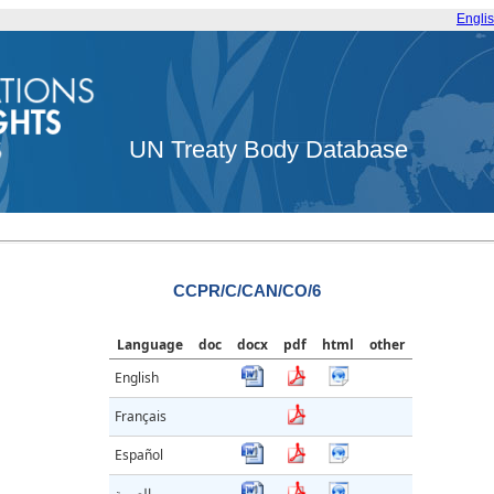
Engli
UN Treaty Body Database
CCPR/C/CAN/CO/6
Language
doc
docx
pdf
html
other
English
Français
Español
العربية