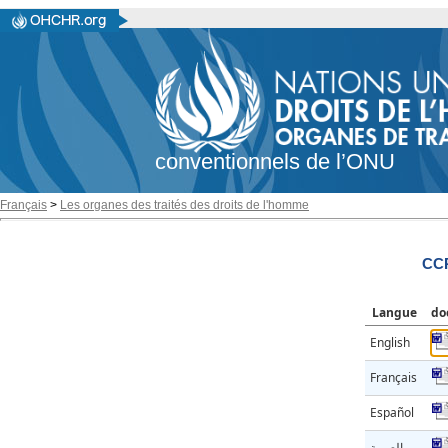
conventionnels de l’ONU
Français
>
Les organes des traités des droits de l'homme
CC
Langue
do
English
Français
Español
العربية