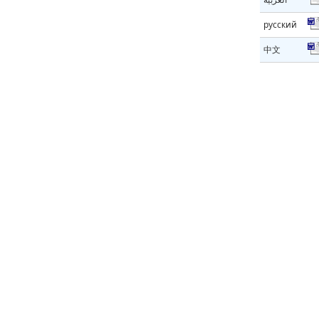
русский
中文