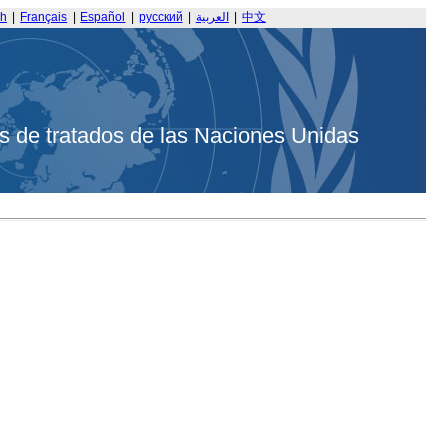
sh
|
Français
|
Español
|
русский
|
العربية
|
中文
s de tratados de las Naciones Unidas