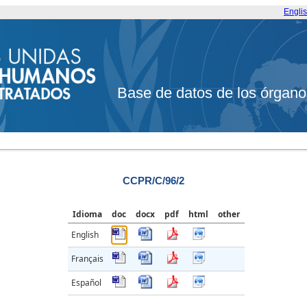
Engli
Base de datos de los órgano
CCPR/C/96/2
Idioma
doc
docx
pdf
html
other
English
Français
Español