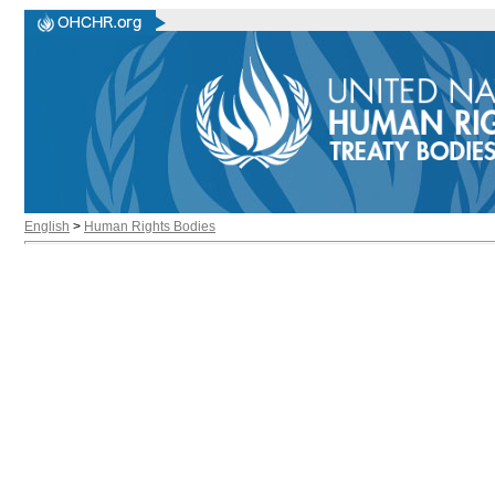
English
>
Human Rights Bodies