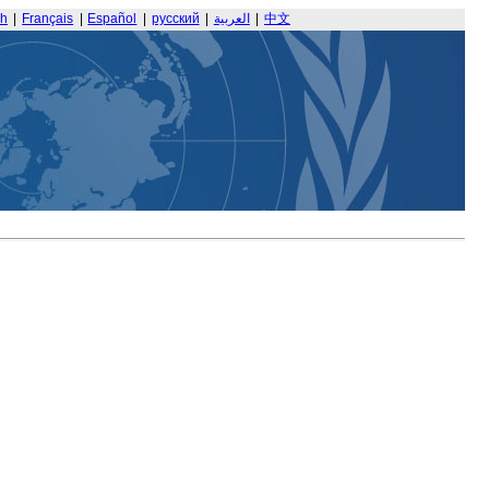
sh
|
Français
|
Español
|
русский
|
العربية
|
中文