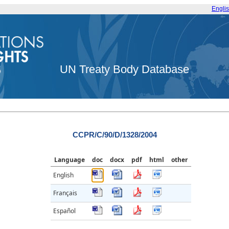
Engli
UN Treaty Body Database
CCPR/C/90/D/1328/2004
Language
doc
docx
pdf
html
other
English
Français
Español