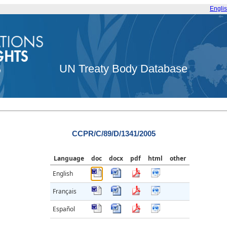
Engli
UN Treaty Body Database
CCPR/C/89/D/1341/2005
Language
doc
docx
pdf
html
other
English
Français
Español