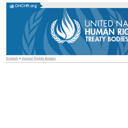
English
>
Human Rights Bodies