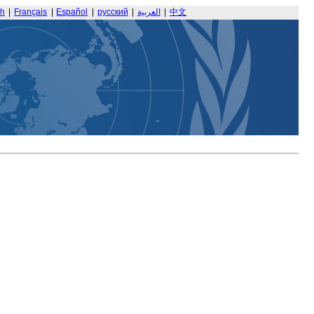
sh
|
Français
|
Español
|
русский
|
العربية
|
中文