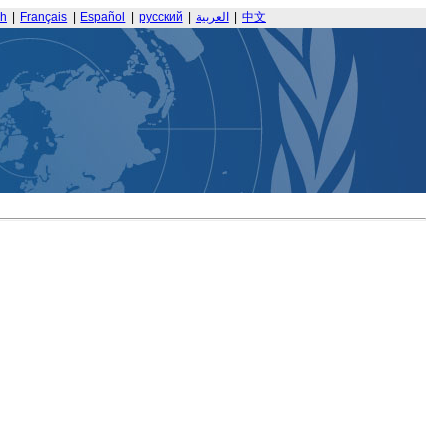
sh
|
Français
|
Español
|
русский
|
العربية
|
中文