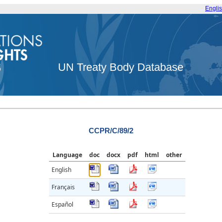
Engli
UN Treaty Body Database
CCPR/C/89/2
Language
doc
docx
pdf
html
other
English
Français
Español