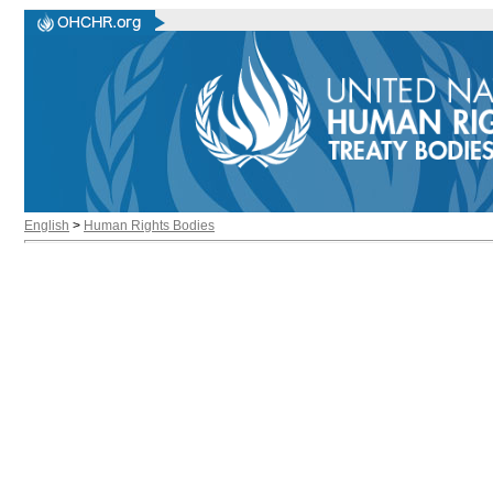
English
>
Human Rights Bodies