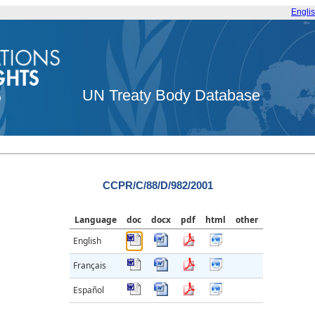
Engli
UN Treaty Body Database
CCPR/C/88/D/982/2001
Language
doc
docx
pdf
html
other
English
Français
Español