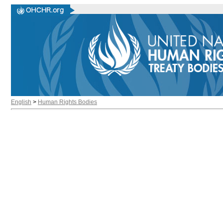
English
>
Human Rights Bodies