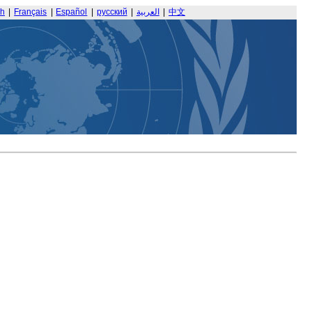
sh
|
Français
|
Español
|
русский
|
العربية
|
中文