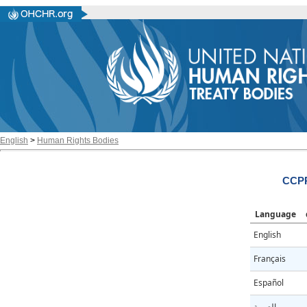
English
>
Human Rights Bodies
CCPR
Language
English
Français
Español
العربية