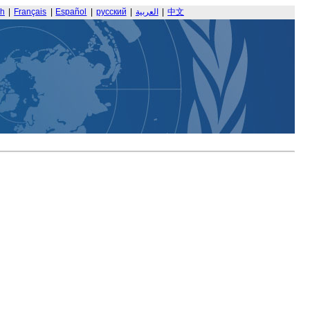
sh
|
Français
|
Español
|
русский
|
العربية
|
中文