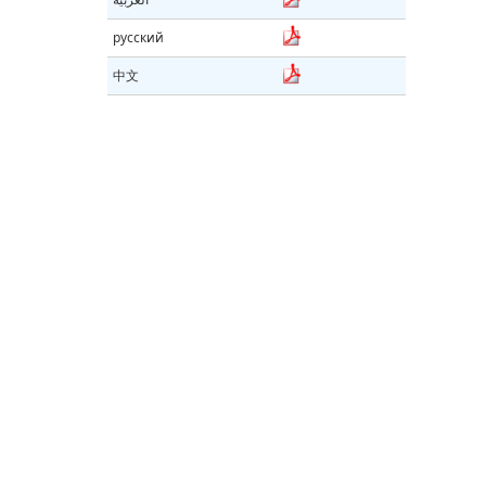
русский
中文