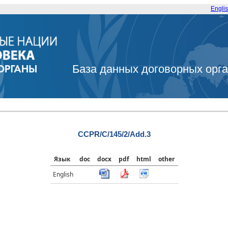
Engli
База данных договорных орг
CCPR/C/145/2/Add.3
Язык
doc
docx
pdf
html
other
English