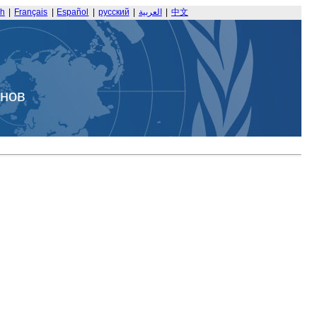
sh
|
Français
|
Español
|
русский
|
العربية
|
中文
анов