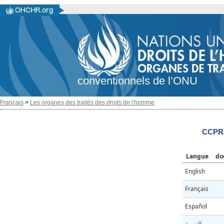
conventionnels de l’ONU
Français
>
Les organes des traités des droits de l'homme
CCPR/
Langue
do
English
Français
Español
العربية