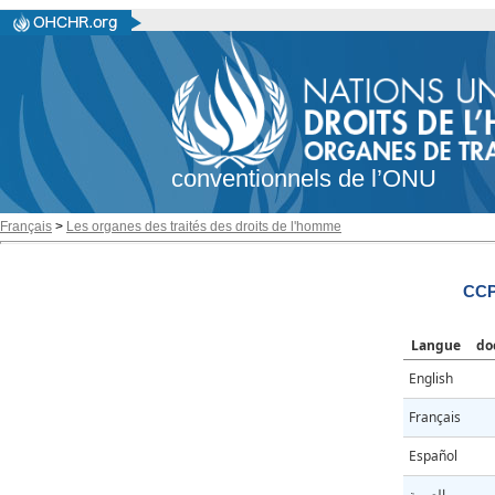
conventionnels de l’ONU
Français
>
Les organes des traités des droits de l'homme
CCP
Langue
do
English
Français
Español
العربية