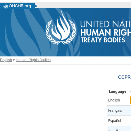
English
>
Human Rights Bodies
CCPR/
Language
English
Français
Español
العربية