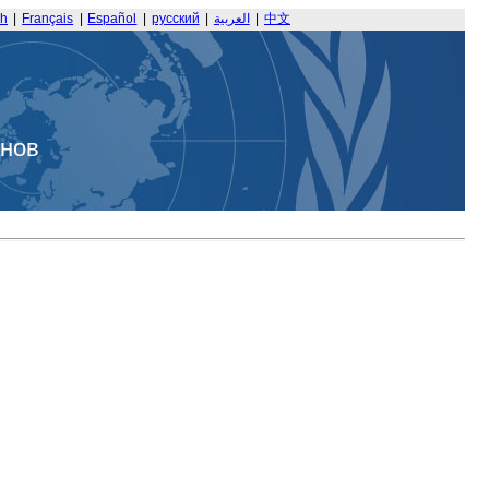
sh
|
Français
|
Español
|
русский
|
العربية
|
中文
анов