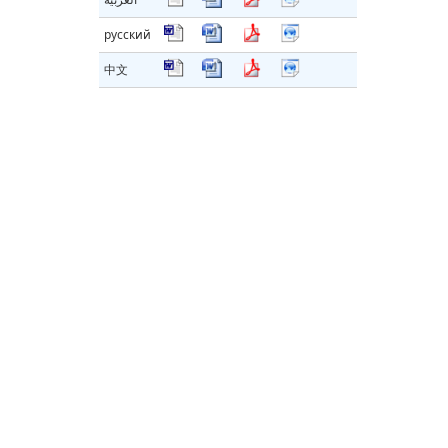
русский
中文