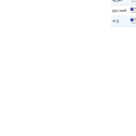
русский
中文