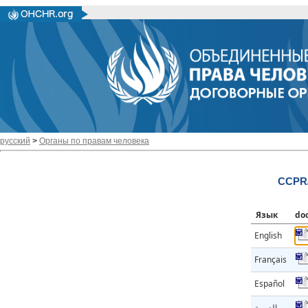
русский
>
Органы по правам человека
CCPR/
Язык
do
English
Français
Español
العربية