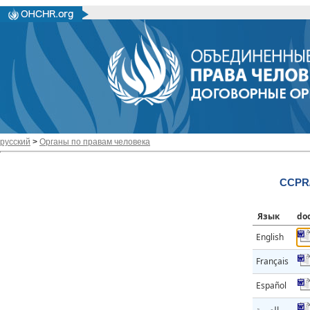
русский
>
Органы по правам человека
CCPR/
Язык
do
English
Français
Español
العربية