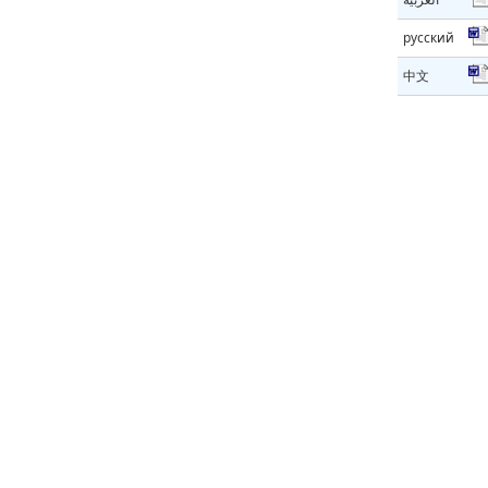
русский
中文