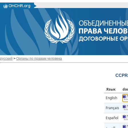
русский
>
Органы по правам человека
CCPR/
Язык
do
English
Français
Español
العربية