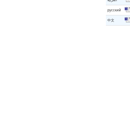
русский
中文