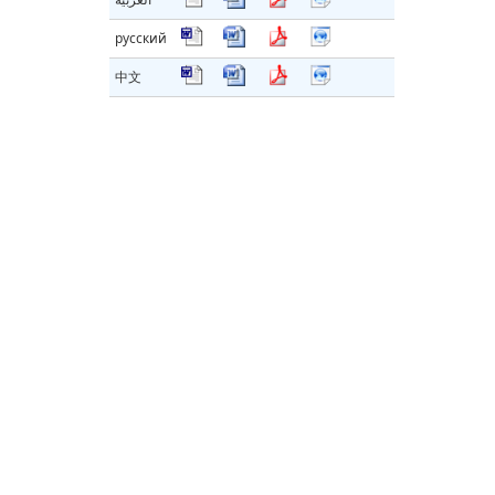
русский
中文