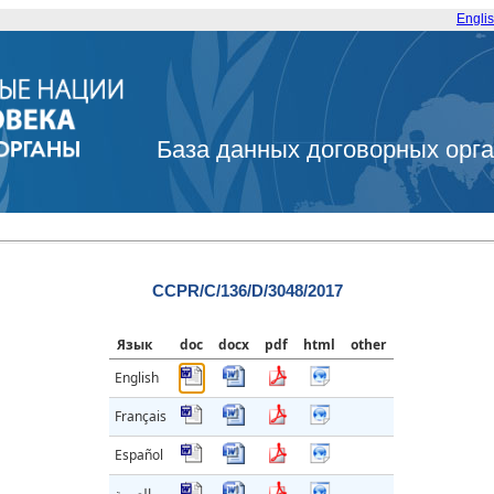
Engli
База данных договорных орг
CCPR/C/136/D/3048/2017
Язык
doc
docx
pdf
html
other
English
Français
Español
العربية