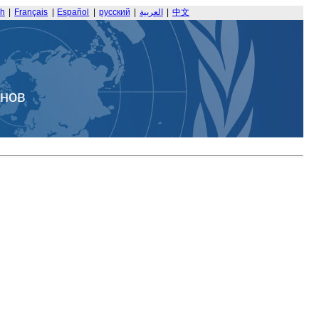
sh
|
Français
|
Español
|
русский
|
العربية
|
中文
анов