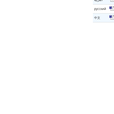
русский
中文