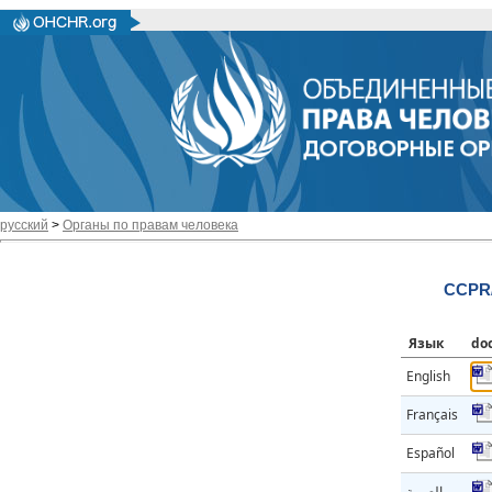
русский
>
Органы по правам человека
CCPR/
Язык
do
English
Français
Español
العربية