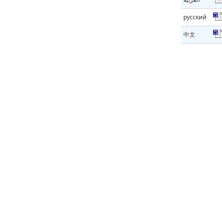
русский
中文