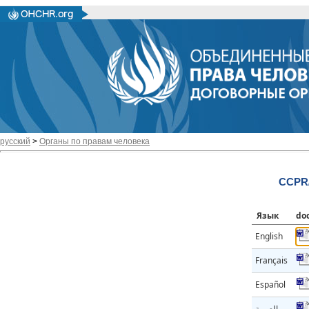
русский
>
Органы по правам человека
CCPR/
Язык
do
English
Français
Español
العربية