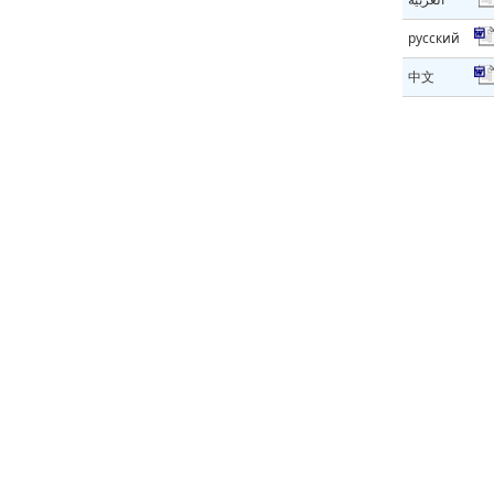
русский
中文