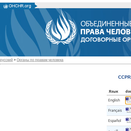
русский
>
Органы по правам человека
CCPR/
Язык
do
English
Français
Español
العربية