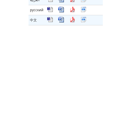
русский
中文