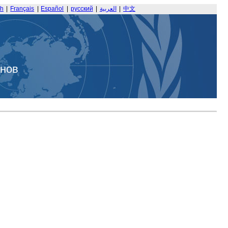
sh
|
Français
|
Español
|
русский
|
العربية
|
中文
анов