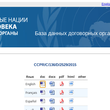
Engli
База данных договорных орг
CCPR/C/136/D/2529/2015
Язык
doc
docx
pdf
html
other
English
Français
Español
العربية