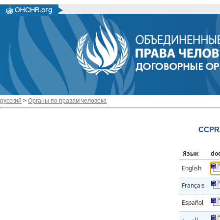
русский
>
Органы по правам человека
CCPR/
Язык
do
English
Français
Español
العربية