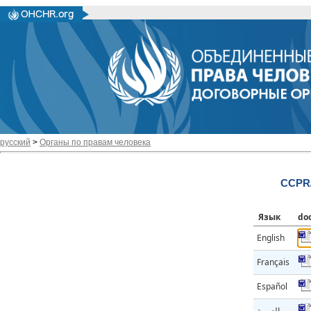
русский
>
Органы по правам человека
CCPR/
Язык
do
English
Français
Español
العربية