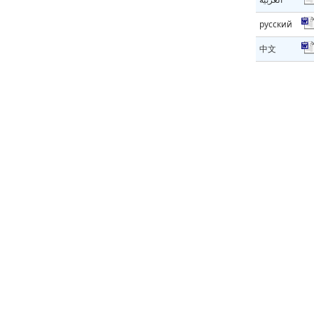
русский
中文