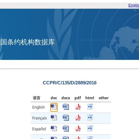
Engli
合国条约机构数据库
CCPR/C/135/D/2889/2016
语言
doc
docx
pdf
html
other
English
Français
Español