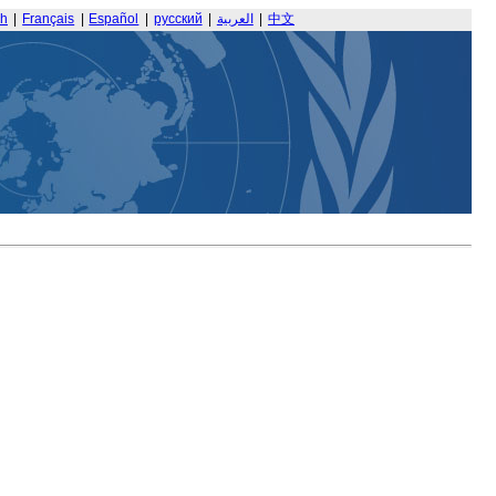
sh
|
Français
|
Español
|
русский
|
العربية
|
中文