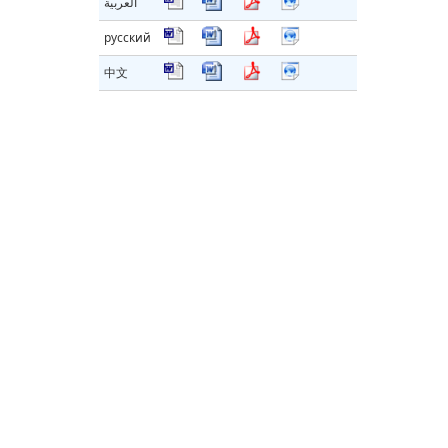
العربية
русский
中文