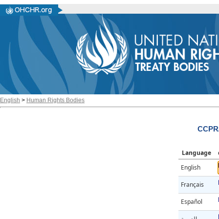
English
>
Human Rights Bodies
CCPR/
Language
English
Français
Español
العربية