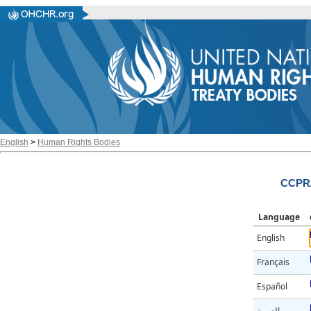
English
>
Human Rights Bodies
CCPR/
Language
English
Français
Español
العربية