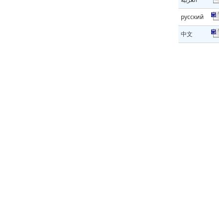
русский
中文