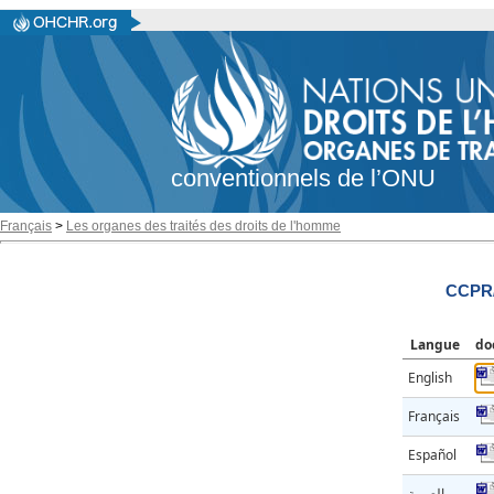
conventionnels de l’ONU
Français
>
Les organes des traités des droits de l'homme
CCPR/
Langue
do
English
Français
Español
العربية