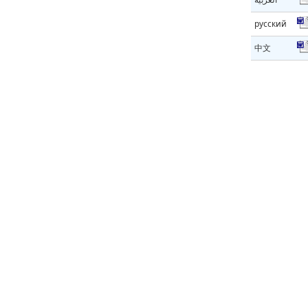
русский
中文