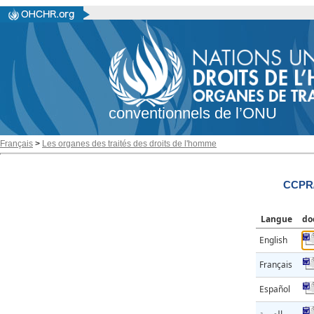
conventionnels de l’ONU
Français
>
Les organes des traités des droits de l'homme
CCPR/
Langue
do
English
Français
Español
العربية