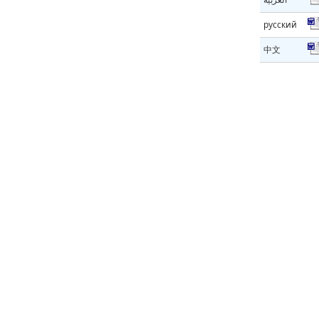
русский
中文