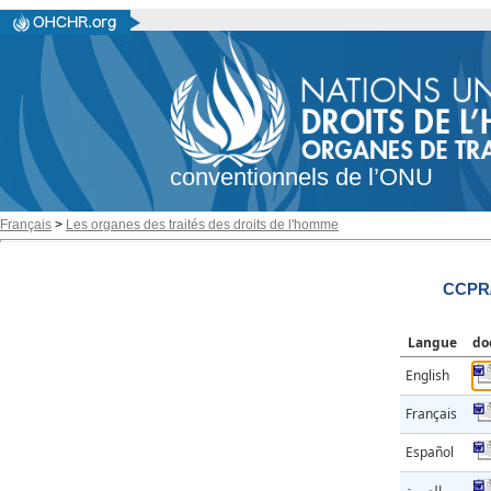
conventionnels de l’ONU
Français
>
Les organes des traités des droits de l'homme
CCPR/
Langue
do
English
Français
Español
العربية