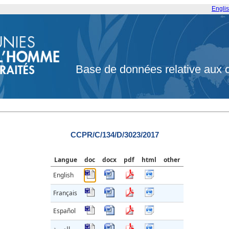
Engli
Base de données relative aux 
CCPR/C/134/D/3023/2017
Langue
doc
docx
pdf
html
other
English
Français
Español
العربية