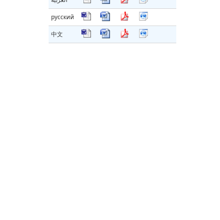
русский
中文