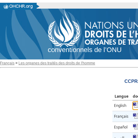
conventionnels de l’ONU
Français
>
Les organes des traités des droits de l'homme
CCPR/
Langue
do
English
Français
Español
العربية