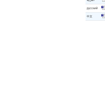
русский
中文