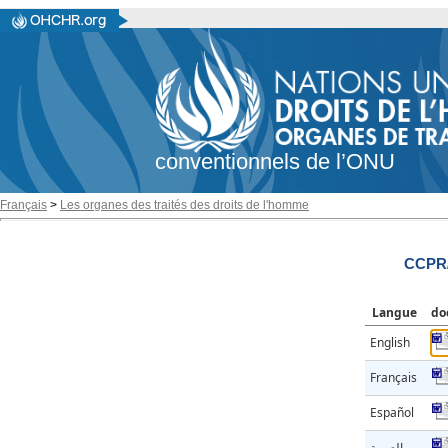
conventionnels de l’ONU
Français
>
Les organes des traités des droits de l'homme
CCPR/
Langue
do
English
Français
Español
العربية