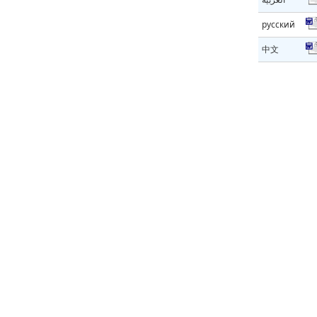
русский
中文