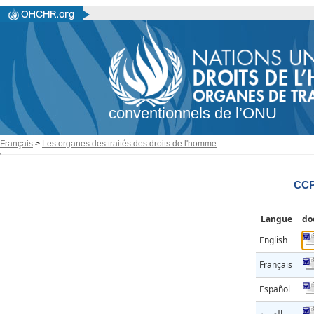
conventionnels de l’ONU
Français
>
Les organes des traités des droits de l'homme
CCP
Langue
do
English
Français
Español
العربية