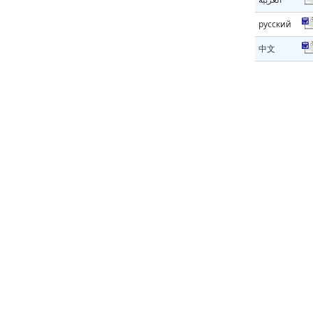
русский
中文