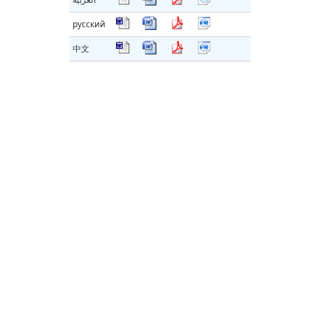
русский
中文