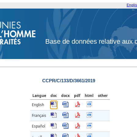
Engli
Base de données relative aux 
CCPR/C/133/D/3661/2019
Langue
doc
docx
pdf
html
other
English
Français
Español
العربية