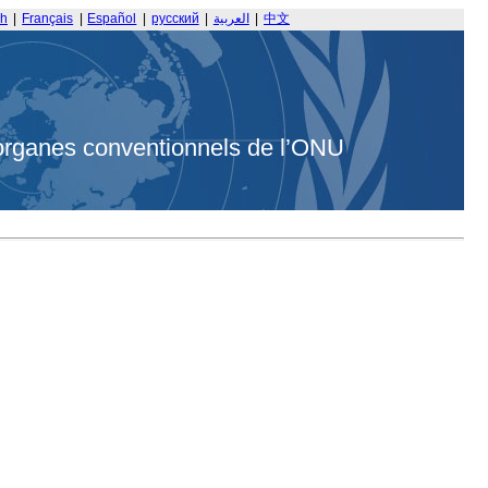
sh
|
Français
|
Español
|
русский
|
العربية
|
中文
organes conventionnels de l’ONU