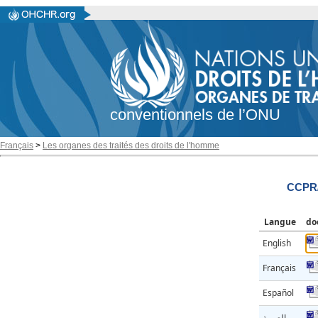
conventionnels de l’ONU
Français
>
Les organes des traités des droits de l'homme
CCPR/
Langue
do
English
Français
Español
العربية