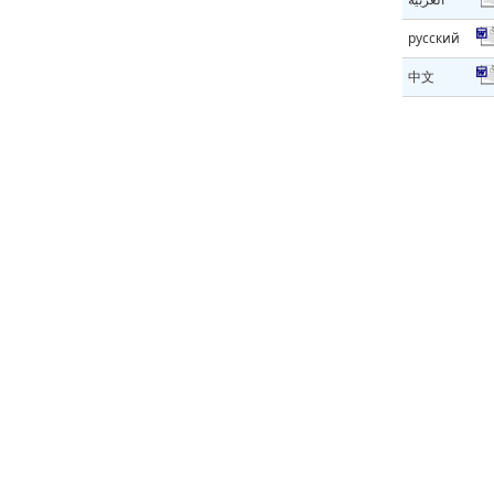
русский
中文