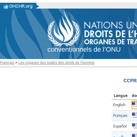
conventionnels de l’ONU
Français
>
Les organes des traités des droits de l'homme
CCPR/
Langue
do
English
Français
Español
العربية