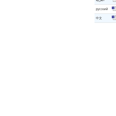
русский
中文