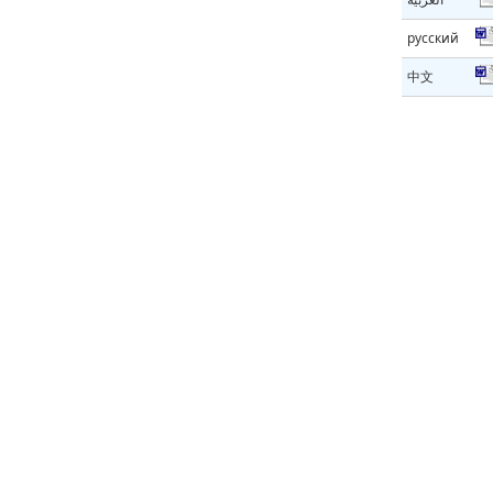
русский
中文