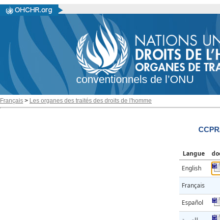
conventionnels de l’ONU
Français
>
Les organes des traités des droits de l'homme
CCPR/
Langue
do
English
Français
Español
العربية