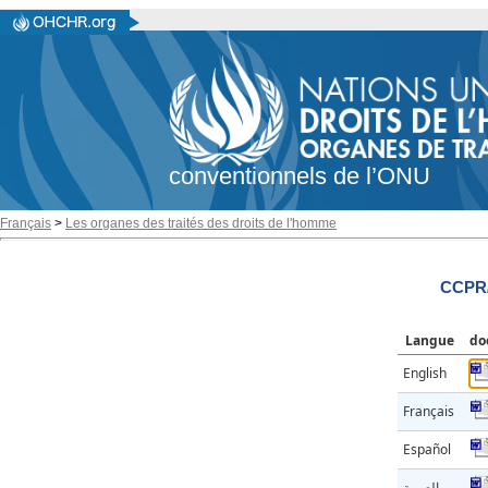
conventionnels de l’ONU
Français
>
Les organes des traités des droits de l'homme
CCPR/
Langue
do
English
Français
Español
العربية