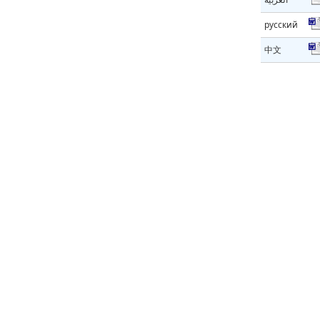
русский
中文