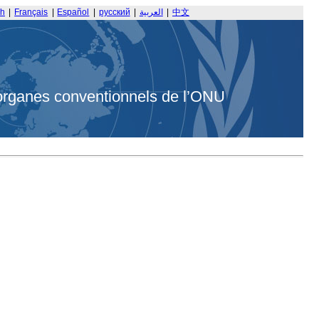
sh
|
Français
|
Español
|
русский
|
العربية
|
中文
organes conventionnels de l’ONU