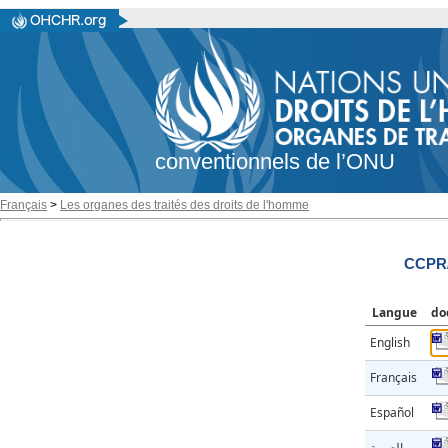
conventionnels de l’ONU
Français
>
Les organes des traités des droits de l'homme
CCPR/
Langue
do
English
Français
Español
العربية