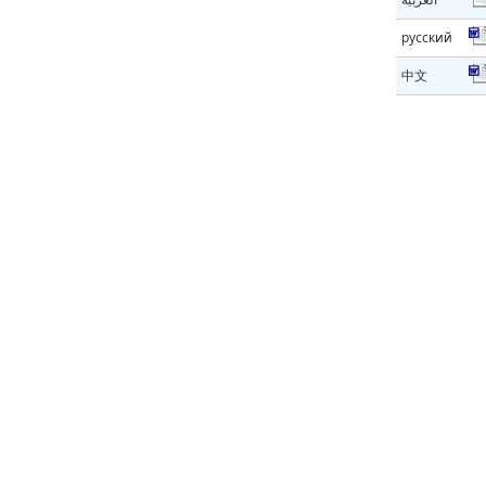
русский
中文